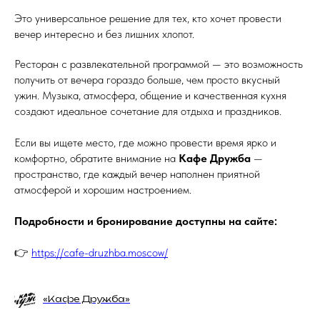
Это универсальное решение для тех, кто хочет провести
вечер интересно и без лишних хлопот.
Москва,
Ресторан с развлекательной программой — это возможность
получить от вечера гораздо больше, чем просто вкусный
Рочдельская ул., 15, стр. 30
ужин. Музыка, атмосфера, общение и качественная кухня
создают идеальное сочетание для отдыха и праздников.
Пн - Ср - с 12:00 до 00:00
Чт - Вс - с 12:00 до 06:00
Если вы ищете место, где можно провести время ярко и
комфортно, обратите внимание на
Кафе Дружба
—
пространство, где каждый вечер наполнен приятной
атмосферой и хорошим настроением.
Подробности и бронирование доступны на сайте:
👉
https://cafe-druzhba.moscow/
«Кафе Дружба»