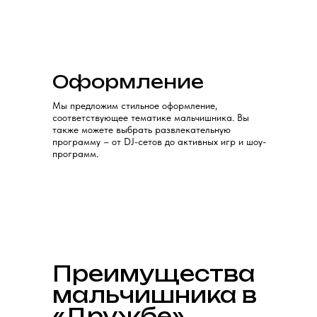
банкетные залы идеально подходят для
проведения мальчишника с активными
играми, танцами и незабываемыми
воспоминаниями!
Оформление
Забронировать праздник
Мы предложим стильное оформление,
соответствующее тематике мальчишника. Вы
также можете выбрать развлекательную
программу – от DJ-сетов до активных игр и шоу-
программ.
Преимущества
мальчишника в
«Дружбе»