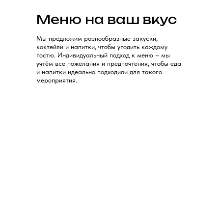
Меню на ваш вкус
Мы предложим разнообразные закуски,
коктейли и напитки, чтобы угодить каждому
гостю. Индивидуальный подход к меню – мы
учтём все пожелания и предпочтения, чтобы еда
и напитки идеально подходили для такого
мероприятия.
Ваш
мальчишник
в «Дружбе»
С нами каждый момент вашего праздника
будет насыщенным и незабываемым. Мы
обеспечим веселье, динамичную атмосферу
и комфорт для всех гостей. Наши