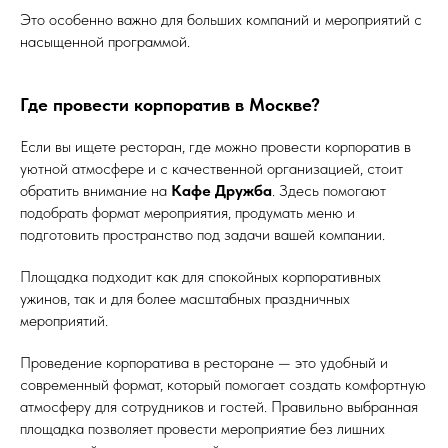
Это особенно важно для больших компаний и мероприятий с
насыщенной программой.
Где провести корпоратив в Москве?
Если вы ищете ресторан, где можно провести корпоратив в
уютной атмосфере и с качественной организацией, стоит
обратить внимание на
Кафе Дружба
. Здесь помогают
подобрать формат мероприятия, продумать меню и
Банкетный менеджер
подготовить пространство под задачи вашей компании.
+7 (964) 773-27-06
Площадка подходит как для спокойных корпоративных
ужинов, так и для более масштабных праздничных
мероприятий.
Москва,
Проведение корпоратива в ресторане — это удобный и
современный формат, который помогает создать комфортную
Рочдельская ул., 15, стр. 30
атмосферу для сотрудников и гостей. Правильно выбранная
площадка позволяет провести мероприятие без лишних
Пн - Ср - с 12:00 до 00:00