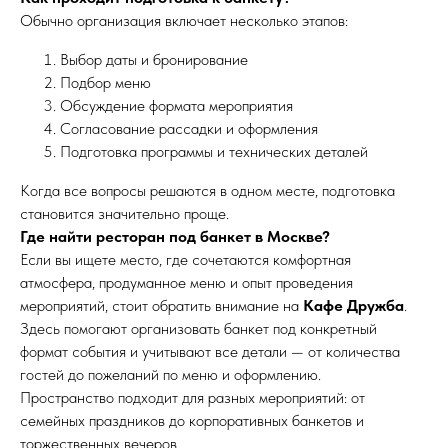
Рочдельская ул., 15, стр. 30
Обычно организация включает несколько этапов:
Выбор даты и бронирование
Пн - Ср - с 12:00 до 00:00
Подбор меню
Чт - Вс - с 12:00 до 06:00
Обсуждение формата мероприятия
Согласование рассадки и оформления
Подготовка программы и технических деталей
Когда все вопросы решаются в одном месте, подготовка
становится значительно проще.
Где найти ресторан под банкет в Москве?
Если вы ищете место, где сочетаются комфортная
атмосфера, продуманное меню и опыт проведения
мероприятий, стоит обратить внимание на
Кафе Дружба
.
Здесь помогают организовать банкет под конкретный
формат события и учитывают все детали — от количества
гостей до пожеланий по меню и оформлению.
Пространство подходит для разных мероприятий: от
семейных праздников до корпоративных банкетов и
торжественных вечеров.